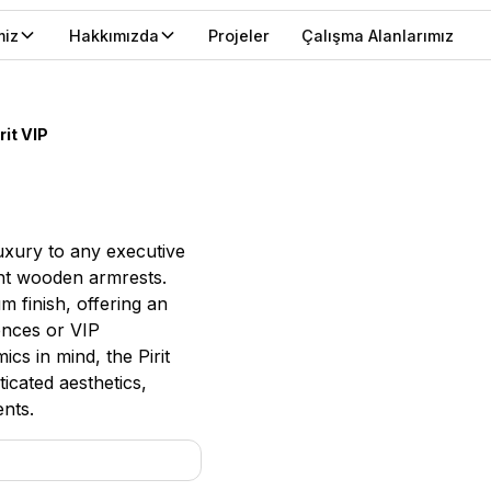
miz
Hakkımızda
Projeler
Çalışma Alanlarımız
rit VIP
uxury to any executive
ant wooden armrests.
m finish, offering an
ences or VIP
cs in mind, the Pirit
icated aesthetics,
nts.