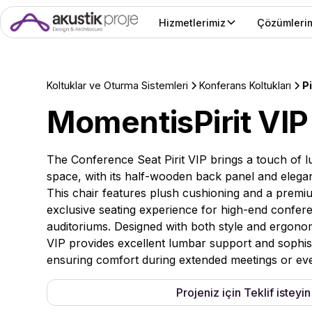
Hizmetlerimiz
Çözümleri
Koltuklar ve Oturma Sistemleri
Konferans Koltukları
Pi
Momentis
Pirit VIP
The Conference Seat Pirit VIP brings a touch of l
space, with its half-wooden back panel and eleg
This chair features plush cushioning and a premiu
exclusive seating experience for high-end confer
auditoriums. Designed with both style and ergonomi
VIP provides excellent lumbar support and sophist
ensuring comfort during extended meetings or eve
Projeniz için Teklif isteyin