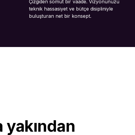
Çizgiden somut bir vaade. Vizyonunuzu
teknik hassasiyet ve bütçe disipliniyle
buluşturan net bir konsept.
a yakından