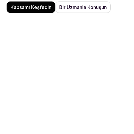
Kapsamı Keşfedin
Bir Uzmanla Konuşun
Performans
için
profesyonel
rehberlik
on your
Performance
Space