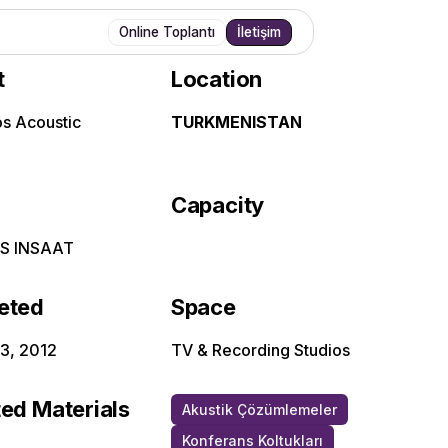
Online Toplantı
İletişim
t
Location
os Acoustic
TURKMENISTAN
Capacity
S INSAAT
eted
Space
 3, 2012
TV & Recording Studios
ed Materials
Akustik Çözümlemeler
Konferans Koltukları