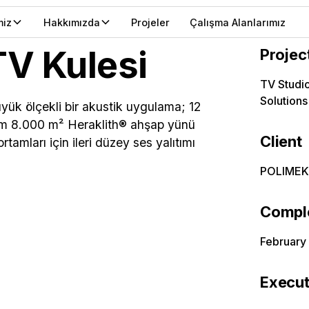
miz
Hakkımızda
Projeler
Çalışma Alanlarımız
V Kulesi
Projec
TV Studi
Solutions
yük ölçekli bir akustik uygulama; 12
am 8.000 m² Heraklith® ahşap yünü
Client
amları için ileri düzey ses yalıtımı
POLIMEK
Compl
February
Execut