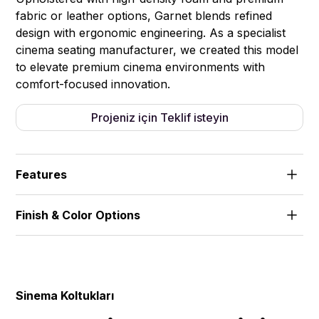
fabric or leather options, Garnet blends refined
design with ergonomic engineering. As a specialist
cinema seating manufacturer, we created this model
to elevate premium cinema environments with
comfort-focused innovation.
Projeniz için Teklif isteyin
Features
Ergonomically designed for extended seating
Finish & Color Options
periods. Fire-retardant fabrics and leathers for
safety compliance.
Fabric + Leather + Artificial Leather
Sinema Koltukları