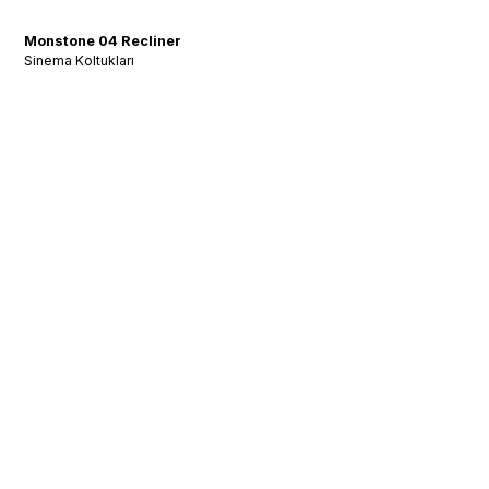
Monstone 04 Recliner
Sinema Koltukları
Aramıza Katılın:
Akustik ve Tasarıma
Dair Her Şey!
En son projelerimizden ve uzman görüşlerimizden