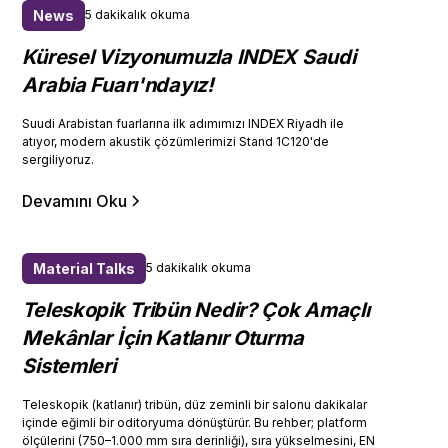
News
5 dakikalık okuma
Küresel Vizyonumuzla INDEX Saudi
Arabia Fuarı'ndayız!
Suudi Arabistan fuarlarına ilk adımımızı INDEX Riyadh ile
atıyor, modern akustik çözümlerimizi Stand 1C120'de
sergiliyoruz.
Devamını Oku
Material Talks
5 dakikalık okuma
Teleskopik Tribün Nedir? Çok Amaçlı
Mekânlar İçin Katlanır Oturma
Sistemleri
Teleskopik (katlanır) tribün, düz zeminli bir salonu dakikalar
içinde eğimli bir oditoryuma dönüştürür. Bu rehber; platform
ölçülerini (750–1.000 mm sıra derinliği), sıra yükselmesini, EN