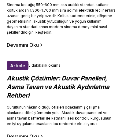
Sinema koltuğu; 550–600 mm aks aralıklı standart katlanır
koltuklardan 1.300–1.700 mm sıra adımlı elektrikli recliner'lara
uzanan geniş bir yelpazedir. Koltuk kademelerinin, döşeme
geometrisinin, akustik yutuculuğun ve yoğun kullanım
dayanım standartlarının modern sinema deneyimini nasıl
şekillendirdiğini keşfedin.
Devamını Oku
Article
5 dakikalık okuma
Akustik Çözümler: Duvar Panelleri,
Asma Tavan ve Akustik Aydınlatma
Rehberi
Gürültünün hâkim olduğu ofisleri odaklanmış çalışma
alanlarına dönüştürmenin yolu: Akustik duvar panelleri ve
asma tavan baffle'ları ile katmanlı ses kontrolü kurgusunun
en iyi uygulama esaslarını bu rehberde ele alıyoruz.
Devamını Oku