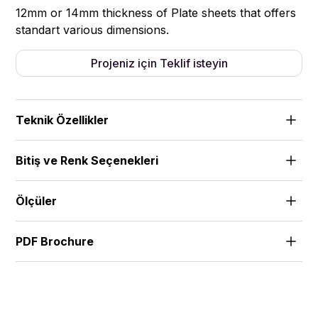
12mm or 14mm thickness of Plate sheets that offers
standart various dimensions.
Projeniz için Teklif isteyin
Teknik Özellikler
Free Hanging
Bitiş ve Renk Seçenekleri
Standart colours card
Ölçüler
(mm)
PDF Brochure
Download the catalogue for full specifications.
Download PDF