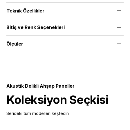
Teknik Özellikler
Standart ürün yelpazesi 18mm MDF ve 18mm FR-
Bitiş ve Renk Seçenekleri
MDF'ye sahiptir. Proje ihtiyaçlarınıza uygun olarak
alternatif kalınlıklar ve malzemeler için iletişime geçin
Alpi Veneer | Wood Veneer | HPL | Melamine | Solid
Ölçüler
512x1390 | 672x1390 | 512x2780 | 672x2780 |
576x1800 | 576x3640 |
Akustik Delikli Ahşap Paneller
Koleksiyon Seçkisi
Serideki tüm modelleri keşfedin