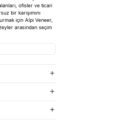
nları, ofisler ve ticari
ursuz bir karışımını
rmak için Alpi Veneer,
zeyler arasından seçim
DF'ye sahiptir. Proje
ve malzemeler için
id
576x1800 | 576x3640