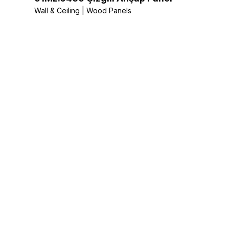
Wall & Ceiling | Wood Panels
Aramıza Katılın
ve Tasarıma Dai
En son projelerimizden ve uzman görüşler
olun.