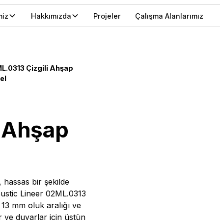
miz
Hakkımızda
Projeler
Çalışma Alanlarımız
L.0313 Çizgili Ahşap
el
i Ahşap
, hassas bir şekilde
oustic Lineer 02ML.0313
i, 13 mm oluk aralığı ve
ar ve duvarlar için üstün