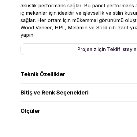
akustik performans sağlar. Bu panel performans ala
iç mekanlar için idealdir ve işlevsellik ve stilin kus
sağlar. Her ortam için mükemmel görünümü oluştu
Wood Veneer, HPL, Melamin ve Solid gibi zarif yü
yapın.
Projeniz için Teklif isteyin
Teknik Özellikler
Standart ürün yelpazesi 18mm MDF ve 18mm FR-M
Bitiş ve Renk Seçenekleri
ihtiyaçlarınıza uygun olarak alternatif kalınlıklar 
iletişime geçin
Alpi Veneer | Wood Veneer | HPL | Melamine | Sol
Ölçüler
512x1390 | 672x1390 | 512x2780 | 672x2780 | 