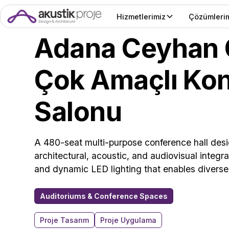
Hizmetlerimiz
Çözümleri
Adana Ceyhan O
Çok Amaçlı Ko
Salonu
A 480-seat multi-purpose conference hall desi
architectural, acoustic, and audiovisual integra
and dynamic LED lighting that enables divers
Auditoriums & Conference Spaces
Proje Tasarım
Proje Uygulama