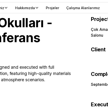
miz
Hakkımızda
Projeler
Çalışma Alanlarımız
kulları -
Projec
Çok Amaç
nferans
Salonu
Client
gned and executed with full
tion, featuring high-quality materials
Compl
e atmosphere scenarios.
Septembe
Execut