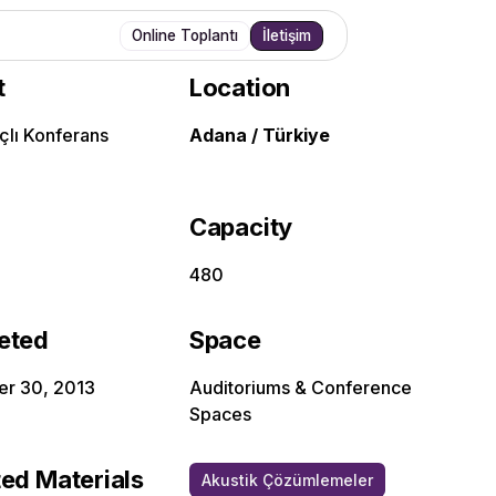
Online Toplantı
İletişim
t
Location
lı Konferans
Adana / Türkiye
Capacity
480
eted
Space
r 30, 2013
Auditoriums & Conference
Spaces
ed Materials
Akustik Çözümlemeler