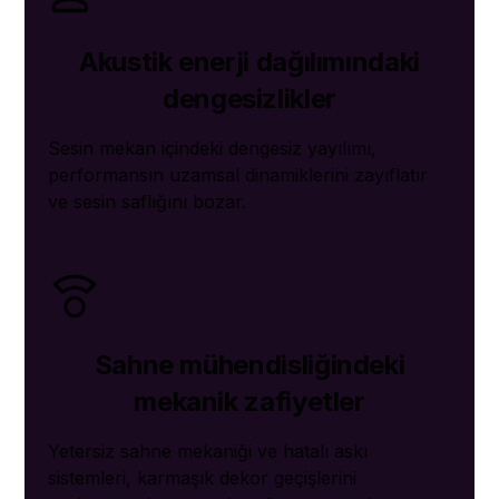
Akustik enerji dağılımındaki
dengesizlikler
Sesin mekan içindeki dengesiz yayılımı,
performansın uzamsal dinamiklerini zayıflatır
ve sesin saflığını bozar.
Sahne mühendisliğindeki
mekanik zafiyetler
Yetersiz sahne mekaniği ve hatalı askı
sistemleri, karmaşık dekor geçişlerini