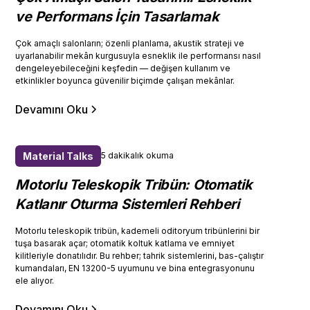
ve Performans İçin Tasarlamak
Çok amaçlı salonların; özenli planlama, akustik strateji ve
uyarlanabilir mekân kurgusuyla esneklik ile performansı nasıl
dengeleyebileceğini keşfedin — değişen kullanım ve
etkinlikler boyunca güvenilir biçimde çalışan mekânlar.
Devamını Oku
Material Talks
5 dakikalık okuma
Motorlu Teleskopik Tribün: Otomatik
Katlanır Oturma Sistemleri Rehberi
Motorlu teleskopik tribün, kademeli oditoryum tribünlerini bir
tuşa basarak açar; otomatik koltuk katlama ve emniyet
kilitleriyle donatılıdır. Bu rehber; tahrik sistemlerini, bas-çalıştır
kumandaları, EN 13200-5 uyumunu ve bina entegrasyonunu
ele alıyor.
Devamını Oku