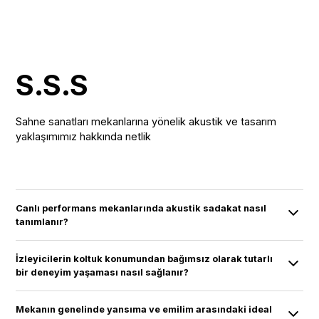
S.S.S
Sahne sanatları mekanlarına yönelik akustik ve tasarım
yaklaşımımız hakkında netlik
Canlı performans mekanlarında akustik sadakat nasıl
tanımlanır?
Sadakat; performansın, sanatçı ve ses tasarımcısı
İzleyicilerin koltuk konumundan bağımsız olarak tutarlı
tarafından kurgulanan haliyle, herhangi bir bozulma
bir deneyim yaşaması nasıl sağlanır?
veya istenmeyen yansıma olmadan izleyiciye
Mekandaki her bir koltuk için ses dağılımını ve görüş
ulaşmasıyla garanti edilir.
Mekanın genelinde yansıma ve emilim arasındaki ideal
açılarını optimize etmek amacıyla ileri modelleme