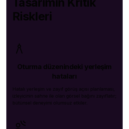
Tasarımın Kritik
Riskleri
Oturma düzenindeki yerleşim
hataları
Hatalı yerleşim ve zayıf görüş açısı planlaması,
izleyicinin sahne ile olan görsel bağını zayıflatır;
bütünsel deneyimi olumsuz etkiler.