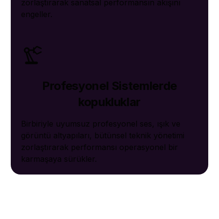
zorlaştırarak sanatsal performansın akışını
engeller.
Profesyonel Sistemlerde
kopukluklar
Birbiriyle uyumsuz profesyonel ses, ışık ve
görüntü altyapıları, bütünsel teknik yönetimi
zorlaştırarak performansı operasyonel bir
karmaşaya sürükler.