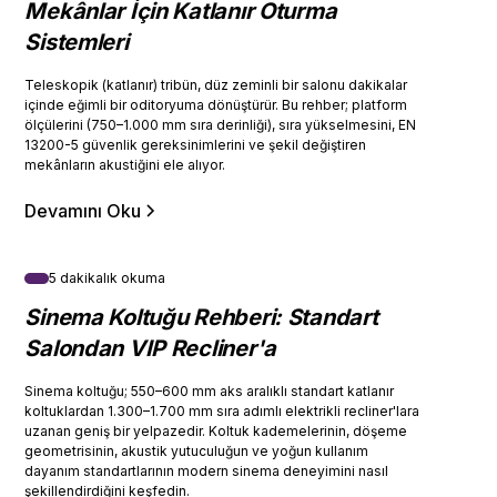
Mekânlar İçin Katlanır Oturma
Sistemleri
Teleskopik (katlanır) tribün, düz zeminli bir salonu dakikalar
içinde eğimli bir oditoryuma dönüştürür. Bu rehber; platform
ölçülerini (750–1.000 mm sıra derinliği), sıra yükselmesini, EN
13200-5 güvenlik gereksinimlerini ve şekil değiştiren
mekânların akustiğini ele alıyor.
Devamını Oku
5 dakikalık okuma
Sinema Koltuğu Rehberi: Standart
Salondan VIP Recliner'a
Sinema koltuğu; 550–600 mm aks aralıklı standart katlanır
koltuklardan 1.300–1.700 mm sıra adımlı elektrikli recliner'lara
uzanan geniş bir yelpazedir. Koltuk kademelerinin, döşeme
geometrisinin, akustik yutuculuğun ve yoğun kullanım
dayanım standartlarının modern sinema deneyimini nasıl
şekillendirdiğini keşfedin.